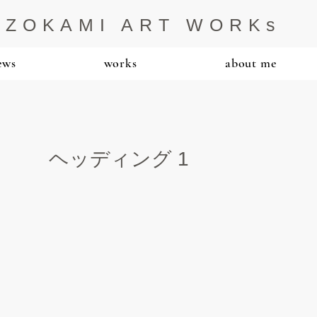
IZOKAMI ART WORKs
ews
works
about me
ヘッディング 1