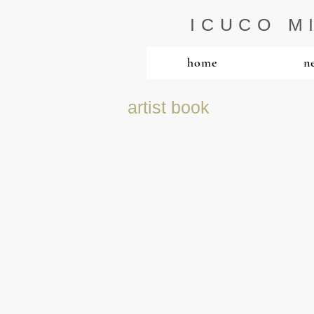
ICUCO M
home
n
artist book
INNER MOUTAINS
手
製
本：
折
り
本
ア
ク
リ
ル、
ク