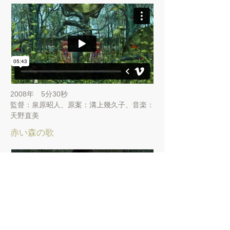
2008年 5分30秒
​監督：泉原昭人、原案：溝上幾久子、音楽：
天野直美
赤い森の歌